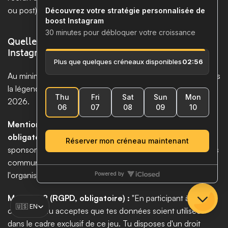
ou post) pour éviter toute contestation.
Quelle mention légale ajouter à un concours 
Instagram ?
Au minimum, deux mentions légales sont 
obligatoires
 dans 
la légende ou le règlement de ton concours Instagram en 
2026. 
Mention 1 (non-association avec Instagram, 
obligatoire) :
 "Ce jeu concours n'est en aucun cas géré, 
sponsorisé, ou associé à Instagram. Toutes les informations 
communiquées par les participants sont fournies à 
l'organisateur et non à Instagram." 
Mention 2 (RGPD, obligatoire) :
 "En participant à ce 
Select Language
🇺🇸 EN
concours, tu acceptes que tes données soient utilisées 
dans le cadre exclusif de ce jeu. Tu disposes d'un droit 