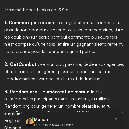
Trois méthodes fiables en 2026. 
1. Commentpicker.com
 : outil gratuit qui se connecte au 
post de ton concours, scanne tous les commentaires, filtre 
les doublons (un participant qui commente plusieurs fois 
n'est compté qu'une fois), et tire un gagnant aléatoirement. 
La référence pour les concours grand public. 
2. GetCombot
 : version pro, payante, dédiée aux agences 
et aux comptes qui gèrent plusieurs concours par mois. 
Fonctionnalités avancées de filtre et de tracking. 
3. Random.org + numérotation manuelle
 : tu 
numérotes les participants dans un tableur, tu utilises 
Random.org pour générer un nombre aléatoire, et tu 
identifies le gagnant. Plus long mais 100 % transparent. 
Règle absolue dans tous les cas : filme-toi ou capture 
l'écran du tirage et partage le résultat publiquement (story 