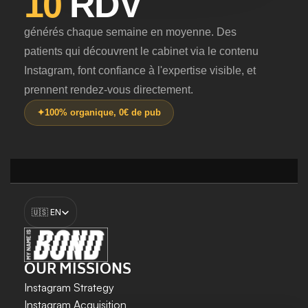
10
RDV
générés chaque semaine en moyenne. Des
patients qui découvrent le cabinet via le contenu
Instagram, font confiance à l'expertise visible, et
prennent rendez-vous directement.
✦
100% organique, 0€ de pub
Select Language
ET VOUS ?
🇺🇸 EN
Prêt à remplir votre agenda sans faire de pub ?
On construit ensemble la stratégie Instagram qui
OUR MISSIONS
transforme votre expertise en patients fidèles, dans le
Instagram Strategy
respect total de votre code de déontologie.
Instagram Acquisition