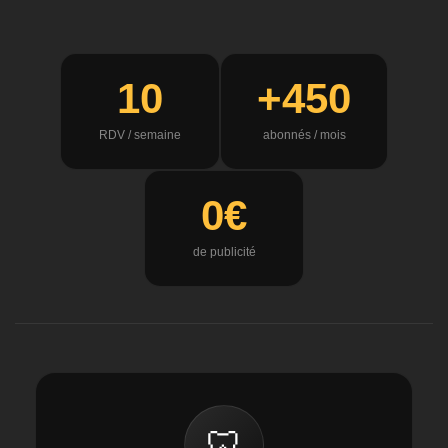
10
+450
RDV / semaine
abonnés / mois
0€
de publicité
🦷