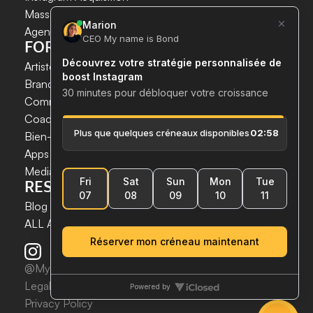
Mass DM Instagram
Agent IA Instagram
Prendre rendez-vous
FOR WHOM?
Artistes & Créateurs
Brands & E-commerce
Communication agencies
Coaches
 & 
Experts
Bien-être & Santé
Apps & Tech
Media
RESSOURCES
Blog
ALL ARTICLES
@MynameisBond2025
Legal notices
Privacy Policy