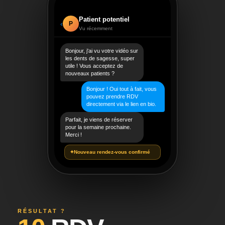
Patient potentiel
‹
P
Vu récemment
Bonjour, j'ai vu votre vidéo sur
les dents de sagesse, super
utile ! Vous acceptez de
nouveaux patients ?
Bonjour ! Oui tout à fait, vous
pouvez prendre RDV
directement via le lien en bio.
Parfait, je viens de réserver
pour la semaine prochaine.
Merci !
✦
Nouveau rendez-vous confirmé
RÉSULTAT ?