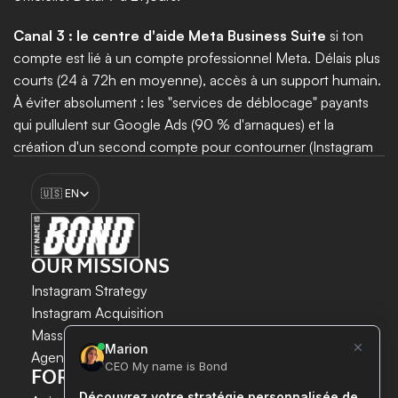
Canal 3 : le centre d'aide Meta Business Suite
 si ton 
compte est lié à un compte professionnel Meta. Délais plus 
courts (24 à 72h en moyenne), accès à un support humain. 
À éviter absolument : les "services de déblocage" payants 
qui pullulent sur Google Ads (90 % d'arnaques) et la 
création d'un second compte pour contourner (Instagram 
détecte la liaison via IP, email et numéro, et bloque le 
Select Language
second compte également).
🇺🇸 EN
Boost my growth
OUR MISSIONS
Instagram Strategy
Instagram Acquisition
INSTAGRAM GROWTH 
Mass DM Instagram
SECURELY AND SIMPLY.
Agent IA Instagram
FOR WHOM?
Save time. 