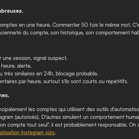
mbreuses.
comptes en une heure. Commenter 50 fois le même mot. C'es
ancienneté du compte, son historique, son comportement habi
r une session, signal suspect.
heure, alerte.
 très similaires en 24h, blocage probable.
aires par heure, surtout s'ils sont courts ou répétitifs.
mes.
ncipalement les comptes qui utilisent des outils d'automatisat
stagram (autorisés). D'autres simulent un comportement humain 
 ton compte tout seul", il est probablement responsable. On a f
atisation Instagram sûrs
.