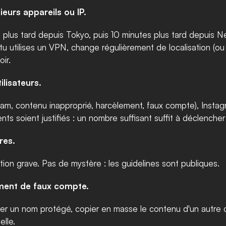
eurs appareils ou IP.
plus tard depuis Tokyo, puis 10 minutes plus tard depuis Ne
 tu utilises un VPN, change régulièrement de localisation (o
ir.
ilisateurs.
r spam, contenu inapproprié, harcèlement, faux compte), Ins
nts soient justifiés : un nombre suffisant suffit à déclencher
res.
tion grave. Pas de mystère : les guidelines sont publiques.
ement de faux compte.
liser un nom protégé, copier en masse le contenu d'un autre
elle.