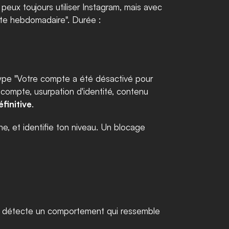
eux toujours utiliser Instagram, mais avec 
un volume très réduit. Tu sais que tu y es quand le compteur de tes actions affiche "Tu as atteint la limite hebdomadaire". Durée : 
ype "Votre compte a été désactivé pour 
x compte, usurpation d'identité, contenu 
finitive
.
e, et identifie ton niveau. Un blocage 
am détecte un comportement qui ressemble 