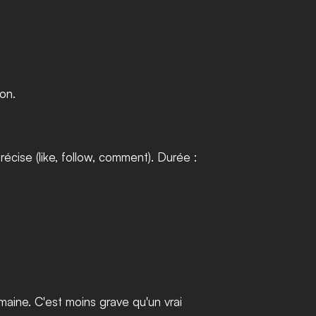
ion.
cise (like, follow, comment). Durée : 
ine. C'est moins grave qu'un vrai 