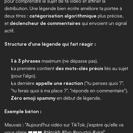
pour comprendre le sujet de ta vidéo et affiner la 
distribution. Une légende bien écrite améliore ta portée à 
deux titres : 
catégorisation algorithmique
 plus précise, 
et 
déclencheur de commentaires
 qui envoient un signal 
actif.
Structure d'une légende qui fait réagir :
1 à 3 phrases
 maximum (ne dépasse pas).
La première contient 
des mots-clés précis
 liés au sujet 
(pour l'algo).
La dernière 
appelle une réaction
 ("tu penses quoi ?", 
"tu ferais quoi à ma place ?", "réponds en commentaire").
Zéro emoji spammy
 en début de légende.
Exemple béton :
Mauvais : "Aujourd'hui vidéo sur TikTok, j'espère qu'elle va 
vous plaire ❤️❤️❤️ #tiktokfr #fyp #pourtoi #viral"