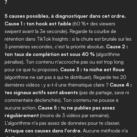
?
5 causes possibles, à diagnostiquer dans cet ordre.
Cause 1 : ton hook est faible
 (60 %+ des viewers 
swipent avant la 3e seconde). Regarde ta courbe de 
rétention dans TikTok Insights : si la chute est brutale sur les 
3 premières secondes, c'est la priorité absolue. 
Cause 2 : 
ton taux de complétion est sous 40 %
 (algorithme 
pénalise). Ton contenu n'accroche pas ou est trop long 
pour ce que tu proposes. 
Cause 3 : ta niche est floue
(algorithme ne sait pas à qui te distribuer). Regarde tes 20 
dernières vidéos : y a-t-il une thématique claire ? 
Cause 4 : 
tes signaux actifs sont absents
 (pas de partage, save ni 
commentaire déclenchés). Ton contenu ne pousse à 
aucune action. 
Cause 5 : tu ne publies pas assez 
régulièrement
 (moins de 3 vidéos par semaine). 
L'algorithme n'a pas assez de données pour te classer. 
Attaque ces causes dans l'ordre
. Aucune méthode n'a 