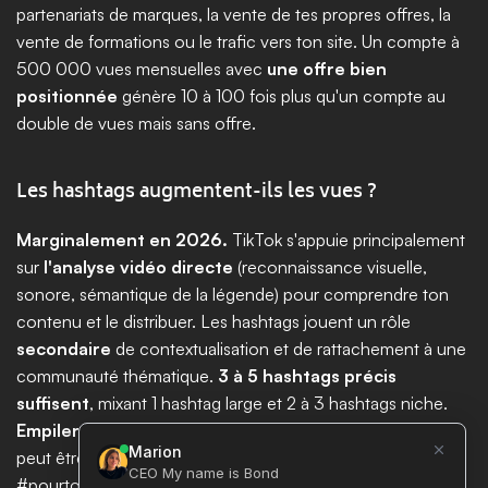
partenariats de marques, la vente de tes propres offres, la 
vente de formations ou le trafic vers ton site. Un compte à 
500 000 vues mensuelles avec 
une offre bien 
positionnée
 génère 10 à 100 fois plus qu'un compte au 
double de vues mais sans offre.
Les hashtags augmentent-ils les vues ?
Marginalement en 2026.
 TikTok s'appuie principalement 
sur 
l'analyse vidéo directe
 (reconnaissance visuelle, 
sonore, sémantique de la légende) pour comprendre ton 
contenu et le distribuer. Les hashtags jouent un rôle 
secondaire
 de contextualisation et de rattachement à une 
communauté thématique. 
3 à 5 hashtags précis 
suffisent
, mixant 1 hashtag large et 2 à 3 hashtags niche. 
Empiler 25 à 30 hashtags
 n'apporte pratiquement rien et 
peut être perçu comme du spam. 
Éviter absolument
#pourtoi, #fyp, #viral : TikTok les traite comme des tags 