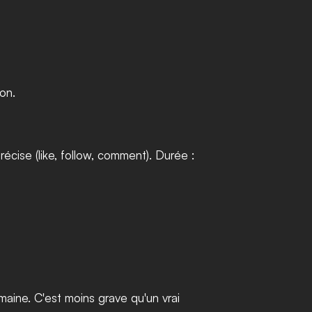
ion.
cise (like, follow, comment). Durée : 
ine. C'est moins grave qu'un vrai 