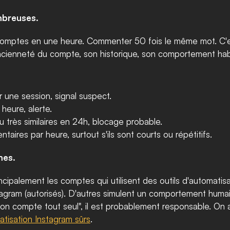
mbreuses.
comptes en une heure. Commenter 50 fois le même mot. C'es
ancienneté du compte, son historique, son comportement habi
r une session, signal suspect.
heure, alerte.
 très similaires en 24h, blocage probable.
aires par heure, surtout s'ils sont courts ou répétitifs.
mes.
ncipalement les comptes qui utilisent des outils d'automatisat
stagram (autorisés). D'autres simulent un comportement humain 
 ton compte tout seul", il est probablement responsable. On a f
atisation Instagram sûrs
.