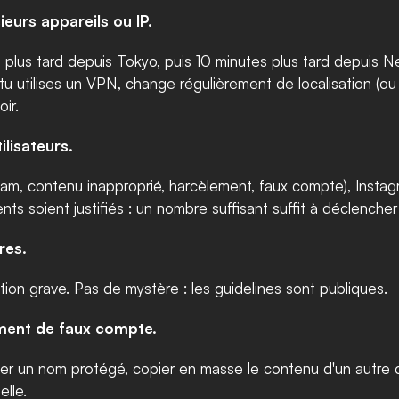
eurs appareils ou IP.
plus tard depuis Tokyo, puis 10 minutes plus tard depuis Ne
 tu utilises un VPN, change régulièrement de localisation (o
ir.
ilisateurs.
r spam, contenu inapproprié, harcèlement, faux compte), Ins
nts soient justifiés : un nombre suffisant suffit à déclencher
res.
tion grave. Pas de mystère : les guidelines sont publiques.
ement de faux compte.
liser un nom protégé, copier en masse le contenu d'un autre
elle.