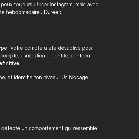
eux toujours utiliser Instagram, mais avec 
un volume très réduit. Tu sais que tu y es quand le compteur de tes actions affiche "Tu as atteint la limite hebdomadaire". Durée : 
ype "Votre compte a été désactivé pour 
x compte, usurpation d'identité, contenu 
finitive
.
e, et identifie ton niveau. Un blocage 
am détecte un comportement qui ressemble 