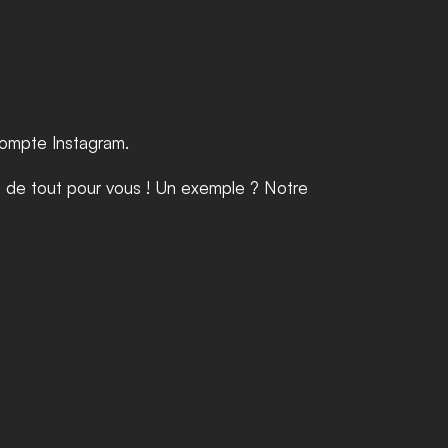
compte Instagram. 
Fini les heures perdues à essayer de comprendre l'outil mais aussi l'algorithme. Nos équipes s'occupent de tout pour vous ! Un exemple ? Notre 