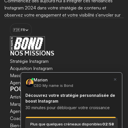
Commencez dès aujourd'hui à intégrer ces tendances 
Instagram 2024 dans votre stratégie de contenu et 
observez votre engagement et votre visibilité s'envoler sur 
Instagram ! Et pour accélérer votre croissance sur 
Select Language
lnstagram, faites appel à 
My name is Bond
. 
🇫🇷 FR
Booster ma croissance
NOS MISSIONS
Stratégie Instagram
Acquisition Instagram 
LA CROISSANCE INSTAGRAM 
Mass DM Instagram
EN TOUTE SÉCURITÉ ET SIMPLICITÉ.
Agent IA Instagram
POUR QUI ?
Gagnez du temps. 
Artistes & Créateurs
Gagnez de nouveaux clients. 
Marques & E-commerces
Boostez votre croissance maintenant.
Agences de communication
Coachs
 & 
Experts
Bien-être & Santé