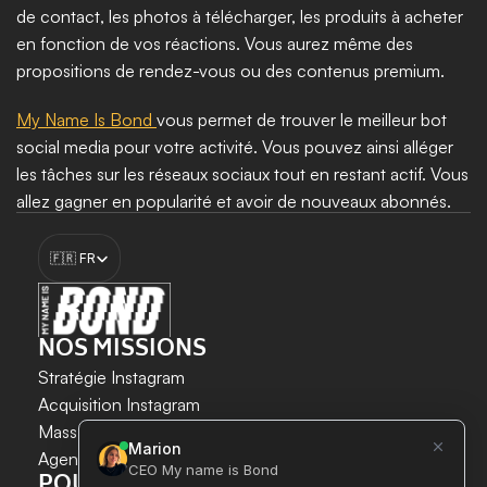
de contact, les photos à télécharger, les produits à acheter 
en fonction de vos réactions. Vous aurez même des 
propositions de rendez-vous ou des contenus premium. 
My Name Is Bond 
vous permet de trouver le meilleur bot 
social media pour votre activité. Vous pouvez ainsi alléger 
les tâches sur les réseaux sociaux tout en restant actif. Vous 
allez gagner en popularité et avoir de nouveaux abonnés. 
Vous pouvez même interagir avec vos abonnés sans être 
Select Language
réellement présent. 
🇫🇷 FR
Booster ma croissance
NOS MISSIONS
Stratégie Instagram
Acquisition Instagram 
LA CROISSANCE INSTAGRAM 
Mass DM Instagram
EN TOUTE SÉCURITÉ ET SIMPLICITÉ.
Agent IA Instagram
POUR QUI ?