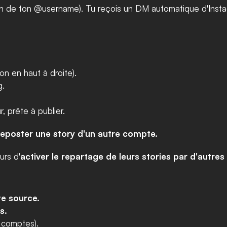
on de ton @username). Tu reçois un DM automatique d'Instag
n en haut à droite).
g.
, prête à publier.
 reposter une story d'un autre compte.
urs d'
activer le repartage de leurs stories par d'autre
e source.
s.
 comptes).