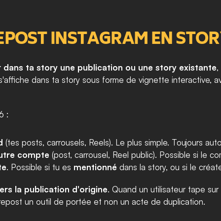
REPOST INSTAGRAM EN STOR
 dans ta story une publication ou une story existante
,
 s'affiche dans ta story sous forme de vignette interactive
6 :
d
 (tes posts, carrousels, Reels). Le plus simple. Toujours auto
autre compte
 (post, carrousel, Reel public). Possible si le
te
. Possible si tu es 
mentionné
 dans la story, ou si le créa
vers la publication d'origine
. Quand un utilisateur tape sur l
u repost un outil de portée et non un acte de duplication.