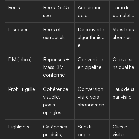
Reels
Reels 15-45 
Acquisition 
Taux de 
sec
cold
complétion
Discover
Reels et 
Découverte 
Vues hors 
carrousels
algorithmiqu
abonnés
e
DM (inbox)
Réponses + 
Conversion 
Conversati
Mass DM 
en pipeline
ns qualifiée
conforme
Profil + grille
Cohérence 
Conversion 
Taux de suivi
visuelle, 
visite vers 
par visite
posts 
abonnement
épinglés
Highlights
Catégories 
Substitut 
Clics et 
produits, 
onglet 
visites