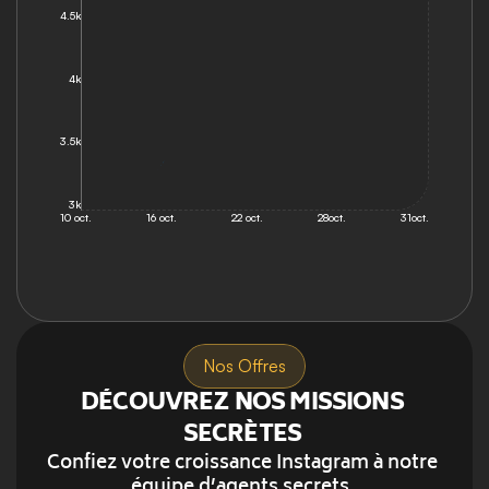
4.5k
4k
3.5k
3k
10 oct.
16 oct.
22 oct.
28oct.
31oct.
Nos Offres
DÉCOUVREZ NOS MISSIONS 
SECRÈTES 
Confiez votre croissance Instagram à notre 
équipe d’agents secrets. 