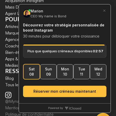
Acquisition Instagram 
Mass DM Instagram
Agent IA Instagram
POUR QUI ?
Artistes & Créateurs
Marques & E-commerces
Agences de communication
Coachs
 & 
Experts
Bien-être & Santé
Apps & Tech
Medias
RESSOURCES
Blog
Tous les articles
@MynameisBond2026
Mentions légales
Politique de confidentialité