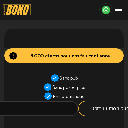
Des
abonnés
ciblés
et
+3.000 clients nous ont fait confiance
qualifiés
sur
Instagram
Sans pub
Sans poster plus
En automatique
Obtenir mon aud