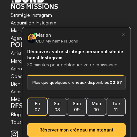
NOS MISSIONS
Stratégie Instagram
Acquisition Instagram 
LA CROISSANCE INSTAGRAM 
Mass DM Instagram
EN TOUTE SÉCURITÉ ET SIMPLICITÉ.
Agent IA Instagram
POUR QUI ?
Gagnez du temps. 
Artistes & Créateurs
Gagnez de nouveaux clients. 
Marques & E-commerces
Boostez votre croissance maintenant.
Agences de communication
Coachs
 & 
Experts
Bien-être & Santé
Apps & Tech
Medias
RESSOURCES
Blog
Tous les articles