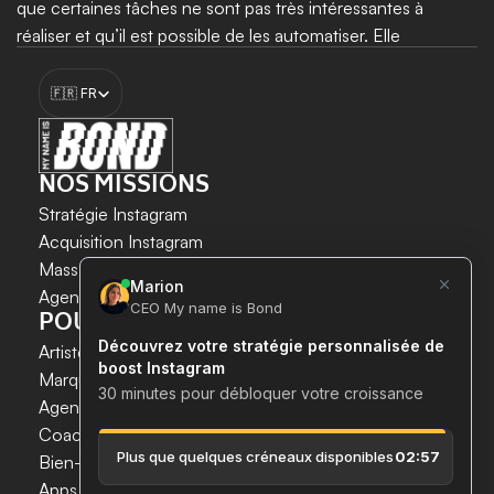
que certaines tâches ne sont pas très intéressantes à 
réaliser et qu’il est possible de les automatiser. Elle 
accompagne les professionnels désirant mettre en place un 
Select Language
growth hacking pour son entreprise. 
🇫🇷 FR
Booster ma croissance
NOS MISSIONS
Stratégie Instagram
Acquisition Instagram 
LA CROISSANCE INSTAGRAM 
Mass DM Instagram
EN TOUTE SÉCURITÉ ET SIMPLICITÉ.
Agent IA Instagram
POUR QUI ?
Gagnez du temps. 
Gagnez de nouveaux clients. 
Artistes & Créateurs
Boostez votre croissance maintenant.
Marques & E-commerces
Agences de communication
Coachs
 & 
Experts
Bien-être & Santé
Apps & Tech