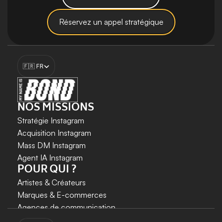
Réservez un appel stratégique
Select Language
🇫🇷 FR
NOS MISSIONS
Stratégie Instagram
Acquisition Instagram 
Mass DM Instagram
Agent IA Instagram
POUR QUI ?
Artistes & Créateurs
Marques & E-commerces
Agences de communication
Coachs
 & 
Experts
Select Language