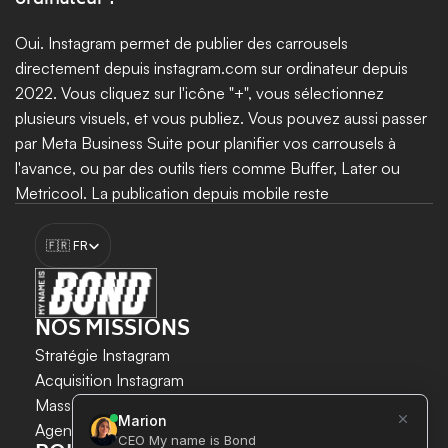
ordinateur ?
Oui. Instagram permet de publier des carrousels 
directement depuis instagram.com sur ordinateur depuis 
2022. Vous cliquez sur l'icône "+", vous sélectionnez 
plusieurs visuels, et vous publiez. Vous pouvez aussi passer 
par Meta Business Suite pour planifier vos carrousels à 
l'avance, ou par des outils tiers comme Buffer, Later ou 
Metricool. La publication depuis mobile reste 
recommandée pour conserver un maximum de qualité 
Select Language
visuelle et pour activer toutes les fonctionnalités natives.
🇫🇷 FR
Booster ma croissance
NOS MISSIONS
Stratégie Instagram
Acquisition Instagram 
LA CROISSANCE INSTAGRAM 
Mass DM Instagram
EN TOUTE SÉCURITÉ ET SIMPLICITÉ.
Agent IA Instagram